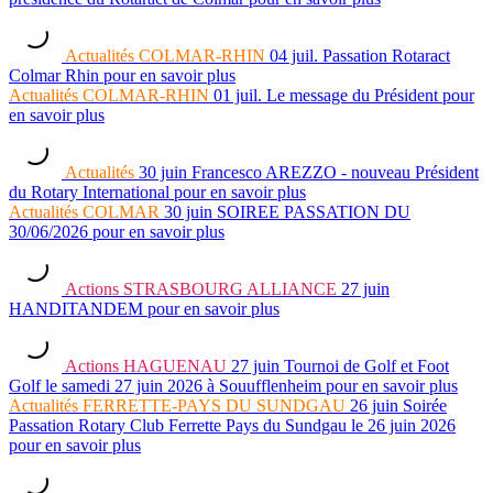
Actualités
COLMAR-RHIN
04 juil.
Passation Rotaract
Colmar Rhin
pour en savoir plus
Actualités
COLMAR-RHIN
01 juil.
Le message du Président
pour
en savoir plus
Actualités
30 juin
Francesco AREZZO - nouveau Président
du Rotary International
pour en savoir plus
Actualités
COLMAR
30 juin
SOIREE PASSATION DU
30/06/2026
pour en savoir plus
Actions
STRASBOURG ALLIANCE
27 juin
HANDITANDEM
pour en savoir plus
Actions
HAGUENAU
27 juin
Tournoi de Golf et Foot
Golf le samedi 27 juin 2026 à Souufflenheim
pour en savoir plus
Actualités
FERRETTE-PAYS DU SUNDGAU
26 juin
Soirée
Passation Rotary Club Ferrette Pays du Sundgau le 26 juin 2026
pour en savoir plus