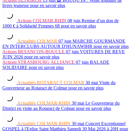
Actions
ALTKIRCH
13 juin
📖 BOUQU'IN : Vente solidaire de
livres jeunesse
pour en savoir plus
Actions
COLMAR-RHIN
08 juin
Remise d’un don de
1000 € à Solidarité Femmes 68
pour en savoir plus
Actualités
COLMAR
07 juin
MARCHE GOURMANDE
EN INTERCLUBS AUTOUR D'HUNAWIHR
pour en savoir plus
Actions
BESANÇON-BOUCLE
07 juin
VOITURES DE REVE
JUIN 2026
pour en savoir plus
Actions
STRASBOURG ALLIANCE
07 juin
BALADE
SOLIDAIRE
pour en savoir plus
Actualités
ROTARACT COLMAR
30 mai
Visite du
Gouverneur au Rotaract de Colmar
pour en savoir plus
Actualités
COLMAR-RHIN
30 mai
Le Gouverneur du
District en visite au Rotaract de Colmar
pour en savoir plus
Actualités
COLMAR-RHIN
30 mai
Concert Exceptionnel
GOSPEL à l'Eglise Saint Matthieu Samedi 30 Mai 2026 à 20H
pour