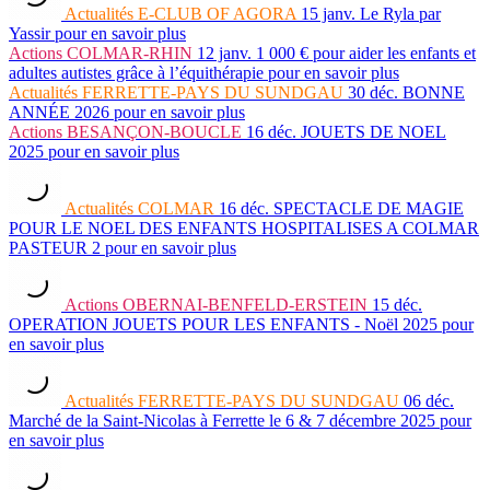
Actualités
E-CLUB OF AGORA
15 janv.
Le Ryla par
Yassir
pour en savoir plus
Actions
COLMAR-RHIN
12 janv.
1 000 € pour aider les enfants et
adultes autistes grâce à l’équithérapie
pour en savoir plus
Actualités
FERRETTE-PAYS DU SUNDGAU
30 déc.
BONNE
ANNÉE 2026
pour en savoir plus
Actions
BESANÇON-BOUCLE
16 déc.
JOUETS DE NOEL
2025
pour en savoir plus
Actualités
COLMAR
16 déc.
SPECTACLE DE MAGIE
POUR LE NOEL DES ENFANTS HOSPITALISES A COLMAR
PASTEUR 2
pour en savoir plus
Actions
OBERNAI-BENFELD-ERSTEIN
15 déc.
OPERATION JOUETS POUR LES ENFANTS - Noël 2025
pour
en savoir plus
Actualités
FERRETTE-PAYS DU SUNDGAU
06 déc.
Marché de la Saint-Nicolas à Ferrette le 6 & 7 décembre 2025
pour
en savoir plus