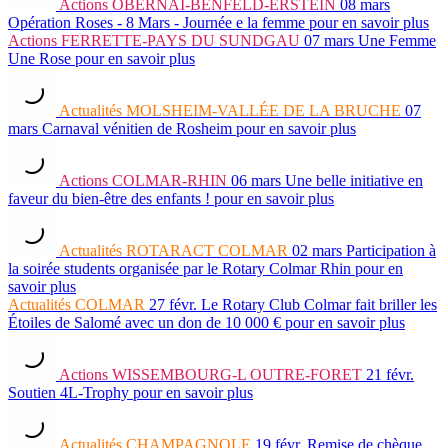
Actions
OBERNAI-BENFELD-ERSTEIN
08 mars
Opération Roses - 8 Mars - Journée e la femme
pour en savoir plus
Actions
FERRETTE-PAYS DU SUNDGAU
07 mars
Une Femme
Une Rose
pour en savoir plus
Actualités
MOLSHEIM-VALLÉE DE LA BRUCHE
07
mars
Carnaval vénitien de Rosheim
pour en savoir plus
Actions
COLMAR-RHIN
06 mars
Une belle initiative en
faveur du bien-être des enfants !
pour en savoir plus
Actualités
ROTARACT COLMAR
02 mars
Participation à
la soirée students organisée par le Rotary Colmar Rhin
pour en
savoir plus
Actualités
COLMAR
27 févr.
Le Rotary Club Colmar fait briller les
Étoiles de Salomé avec un don de 10 000 €
pour en savoir plus
Actions
WISSEMBOURG-L OUTRE-FORET
21 févr.
Soutien 4L-Trophy
pour en savoir plus
Actualités
CHAMPAGNOLE
19 févr.
Remise de chèque