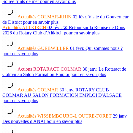
Soirée fruits de mer
pour en savoir plus
Actualités
COLMAR-RHIN
02 févr.
Visite du Gouverneur
de District
pour en savoir plus
Actualités
ALTKIRCH
02 févr.
🤝 Retour sur la Remise de Dons
2026 du Rotary Club d’Altkirch
pour en savoir plus
Actualités
GUEBWILLER
01 févr.
Qui sommes-nous ?
pour en savoir plus
Actions
ROTARACT COLMAR
30 janv.
Le Rotaract de
Colmar au Salon Formation Emploi
pour en savoir plus
Actualités
COLMAR
30 janv.
ROTARY CLUB
COLMAR AU SALON FORMATION EMPLOI D'ALSACE
pour en savoir plus
Actualités
WISSEMBOURG-L OUTRE-FORET
29 janv.
Des nouvelles d'ANAI
pour en savoir plus