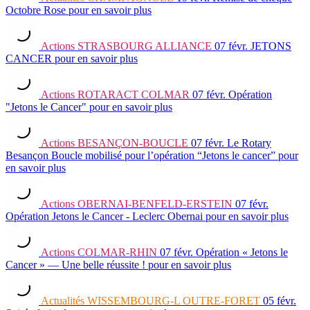
Octobre Rose
pour en savoir plus
Actions
STRASBOURG ALLIANCE
07 févr.
JETONS
CANCER
pour en savoir plus
Actions
ROTARACT COLMAR
07 févr.
Opération
"Jetons le Cancer"
pour en savoir plus
Actions
BESANÇON-BOUCLE
07 févr.
Le Rotary
Besançon Boucle mobilisé pour l’opération “Jetons le cancer”
pour
en savoir plus
Actions
OBERNAI-BENFELD-ERSTEIN
07 févr.
Opération Jetons le Cancer - Leclerc Obernai
pour en savoir plus
Actions
COLMAR-RHIN
07 févr.
Opération « Jetons le
Cancer » — Une belle réussite !
pour en savoir plus
Actualités
WISSEMBOURG-L OUTRE-FORET
05 févr.