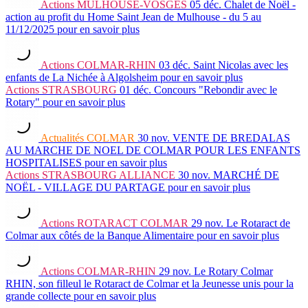
Actions
MULHOUSE-VOSGES
05 déc.
Chalet de Noël -
action au profit du Home Saint Jean de Mulhouse - du 5 au
11/12/2025
pour en savoir plus
Actions
COLMAR-RHIN
03 déc.
Saint Nicolas avec les
enfants de La Nichée à Algolsheim
pour en savoir plus
Actions
STRASBOURG
01 déc.
Concours "Rebondir avec le
Rotary"
pour en savoir plus
Actualités
COLMAR
30 nov.
VENTE DE BREDALAS
AU MARCHE DE NOEL DE COLMAR POUR LES ENFANTS
HOSPITALISES
pour en savoir plus
Actions
STRASBOURG ALLIANCE
30 nov.
MARCHÉ DE
NOËL - VILLAGE DU PARTAGE
pour en savoir plus
Actions
ROTARACT COLMAR
29 nov.
Le Rotaract de
Colmar aux côtés de la Banque Alimentaire
pour en savoir plus
Actions
COLMAR-RHIN
29 nov.
Le Rotary Colmar
RHIN, son filleul le Rotaract de Colmar et la Jeunesse unis pour la
grande collecte
pour en savoir plus