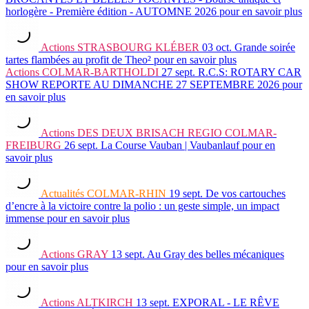
horlogère - Première édition - AUTOMNE 2026
pour en savoir plus
Actions
STRASBOURG KLÉBER
03 oct.
Grande soirée
tartes flambées au profit de Theo²
pour en savoir plus
Actions
COLMAR-BARTHOLDI
27 sept.
R.C.S: ROTARY CAR
SHOW REPORTE AU DIMANCHE 27 SEPTEMBRE 2026
pour
en savoir plus
Actions
DES DEUX BRISACH REGIO COLMAR-
FREIBURG
26 sept.
La Course Vauban | Vaubanlauf
pour en
savoir plus
Actualités
COLMAR-RHIN
19 sept.
De vos cartouches
d’encre à la victoire contre la polio : un geste simple, un impact
immense
pour en savoir plus
Actions
GRAY
13 sept.
Au Gray des belles mécaniques
pour en savoir plus
Actions
ALTKIRCH
13 sept.
EXPORAL - LE RÊVE