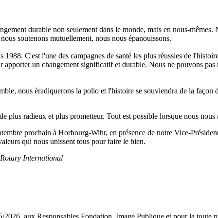
angement durable non seulement dans le monde, mais en nous-mêmes. N
us nous soutenons mutuellement, nous nous épanouissons.
1988. C'est l'une des campagnes de santé les plus réussies de l'histoir
our apporter un changement significatif et durable. Nous ne pouvons pas
e, nous éradiquerons la polio et l'histoire se souviendra de la façon do
de plus radieux et plus prometteur. Tout est possible lorsque nous nous
 septembre prochain à Horbourg-Wihr, en présence de notre Vice-Préside
leurs qui nous unissent tous pour faire le bien.
otary International
5/2026, aux Responsables Fondation, Image Publique et pour la toute pre