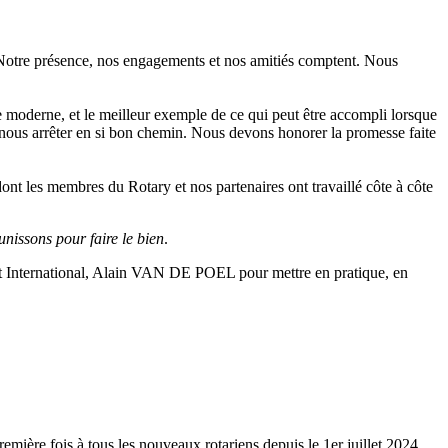
otre présence, nos engagements et nos amitiés comptent. Nous
e moderne, et le meilleur exemple de ce qui peut être accompli lorsque
 nous arrêter en si bon chemin. Nous devons honorer la promesse faite
nt les membres du Rotary et nos partenaires ont travaillé côte à côte
unissons pour faire le bien
.
nt International, Alain VAN DE POEL pour mettre en pratique, en
mière fois à tous les nouveaux rotariens depuis le 1er juillet 2024.