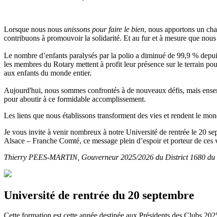
Lorsque nous nous
unissons pour faire le bien
, nous apportons un ch
contribuons à promouvoir la solidarité. Et au fur et à mesure que no
Le nombre d’enfants paralysés par la polio a diminué de 99,9 % depuis 
les membres du Rotary mettent à profit leur présence sur le terrain p
aux enfants du monde entier.
Aujourd'hui, nous sommes confrontés à de nouveaux défis, mais ensembl
pour aboutir à ce formidable accomplissement.
Les liens que nous établissons transforment des vies et rendent le mon
Je vous invite à venir nombreux à notre Université de rentrée le 20
Alsace – Franche Comté, ce message plein d’espoir et porteur de ces va
Thierry PEES-MARTIN, Gouverneur 2025/2026 du District 1680 du R
Université de rentrée du 20 septembre
Cette formation est cette année destinée aux Présidents des Clubs 202