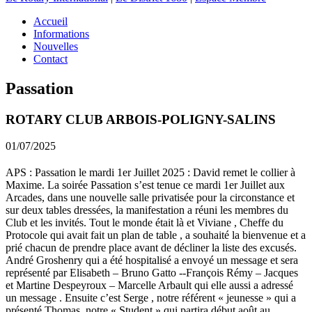
Accueil
Informations
Nouvelles
Contact
Passation
ROTARY CLUB ARBOIS-POLIGNY-SALINS
01/07/2025
APS : Passation le mardi 1er Juillet 2025 : David remet le collier à
Maxime. La soirée Passation s’est tenue ce mardi 1er Juillet aux
Arcades, dans une nouvelle salle privatisée pour la circonstance et
sur deux tables dressées, la manifestation a réuni les membres du
Club et les invités. Tout le monde était là et Viviane , Cheffe du
Protocole qui avait fait un plan de table , a souhaité la bienvenue et a
prié chacun de prendre place avant de décliner la liste des excusés.
André Groshenry qui a été hospitalisé a envoyé un message et sera
représenté par Elisabeth – Bruno Gatto --François Rémy – Jacques
et Martine Despeyroux – Marcelle Arbault qui elle aussi a adressé
un message . Ensuite c’est Serge , notre référent « jeunesse » qui a
présenté Thomas, notre « Student » qui partira début août au