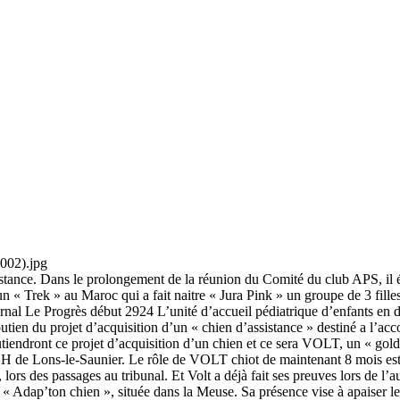
ce. Dans le prolongement de la réunion du Comité du club APS, il étai
’un « Trek » au Maroc qui a fait naitre « Jura Pink » un groupe de 3 fil
journal Le Progrès début 2924 L’unité d’accueil pédiatrique d’enfants 
utien du projet d’acquisition d’un « chien d’assistance » destiné a l’a
endront ce projet d’acquisition d’un chien et ce sera VOLT, un « golden 
 CH de Lons-le-Saunier. Le rôle de VOLT chiot de maintenant 8 mois est 
ors des passages au tribunal. Et Volt a déjà fait ses preuves lors de l’a
 Adap’ton chien », située dans la Meuse. Sa présence vise à apaiser les 