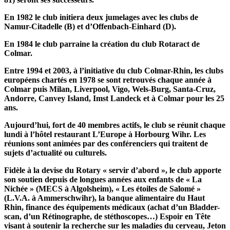
En 1982 le club initiera deux jumelages avec les clubs de
Namur-Citadelle (B) et d’Offenbach-Einhard (D).
En 1984 le club parraine la création du club Rotaract de
Colmar.
Entre 1994 et 2003, à l’initiative du club Colmar-Rhin, les clubs
européens chartés en 1978 se sont retrouvés chaque année à
Colmar puis Milan, Liverpool, Vigo, Wels-Burg, Santa-Cruz,
Andorre, Canvey Island, Imst Landeck et à Colmar pour les 25
ans.
Aujourd’hui, fort de 40 membres actifs, le club se réunit chaque
lundi à l’hôtel restaurant L’Europe à Horbourg Wihr. Les
réunions sont animées par des conférenciers qui traitent de
sujets d’actualité ou culturels.
Fidèle à la devise du Rotary « servir d’abord », le club apporte
son soutien depuis de longues années aux enfants de « La
Nichée » (MECS à Algolsheim), « Les étoiles de Salomé »
(L.V.A. à Ammerschwihr), la banque alimentaire du Haut
Rhin,
finance des équipements médicaux (achat d’un Bladder-
scan, d’un Rétinographe, de stéthoscopes…)
Espoir en Tête
visant à soutenir la recherche sur les maladies du cerveau, Jeton