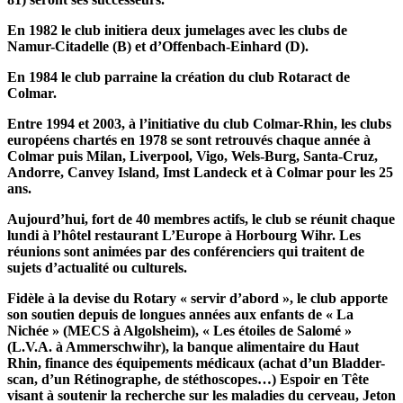
En 1982 le club initiera deux jumelages avec les clubs de
Namur-Citadelle (B) et d’Offenbach-Einhard (D).
En 1984 le club parraine la création du club Rotaract de
Colmar.
Entre 1994 et 2003, à l’initiative du club Colmar-Rhin, les clubs
européens chartés en 1978 se sont retrouvés chaque année à
Colmar puis Milan, Liverpool, Vigo, Wels-Burg, Santa-Cruz,
Andorre, Canvey Island, Imst Landeck et à Colmar pour les 25
ans.
Aujourd’hui, fort de 40 membres actifs, le club se réunit chaque
lundi à l’hôtel restaurant L’Europe à Horbourg Wihr. Les
réunions sont animées par des conférenciers qui traitent de
sujets d’actualité ou culturels.
Fidèle à la devise du Rotary « servir d’abord », le club apporte
son soutien depuis de longues années aux enfants de « La
Nichée » (MECS à Algolsheim), « Les étoiles de Salomé »
(L.V.A. à Ammerschwihr), la banque alimentaire du Haut
Rhin,
finance des équipements médicaux (achat d’un Bladder-
scan, d’un Rétinographe, de stéthoscopes…)
Espoir en Tête
visant à soutenir la recherche sur les maladies du cerveau, Jeton