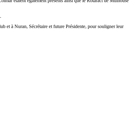
Colmar étaient également présents ainsi que le Rotaract de Mulhouse
.
ub et à Nuran, Sécrétaire et future Présidente, pour souligner leur