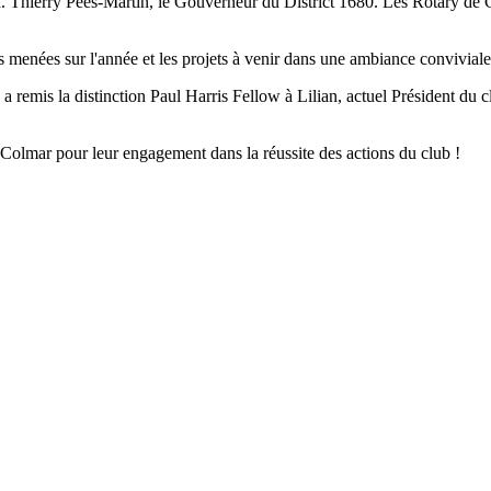
M. Thierry Pees-Martin, le Gouverneur du District 1680. Les Rotary de 
s menées sur l'année et les projets à venir dans une ambiance conviviale
 remis la distinction Paul Harris Fellow à Lilian, actuel Président du cl
Colmar pour leur engagement dans la réussite des actions du club !